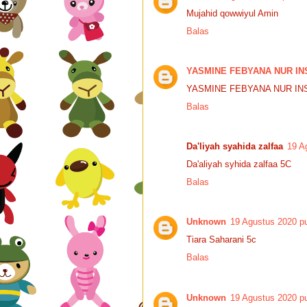
Mujahid qowwiyul Amin
Balas
YASMINE FEBYANA NUR IN
YASMINE FEBYANA NUR IN
Balas
Da'liyah syahida zalfaa
19 A
Da'aliyah syhida zalfaa 5C
Balas
Unknown
19 Agustus 2020 pu
Tiara Saharani 5c
Balas
Unknown
19 Agustus 2020 pu