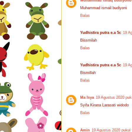
Muhammad ishaq budiyono
Muhammad ismail budiyoni
Balas
Yudhistira putra e.a 5c
19 A
Bissmilah
Balas
Yudhistira putra e.a 5c
19 A
Bismillah
Balas
Ma Isya
19 Agustus 2020 puk
Syifa Kirana Larasati widodo
Balas
Amin
19 Agustus 2020 pukul 