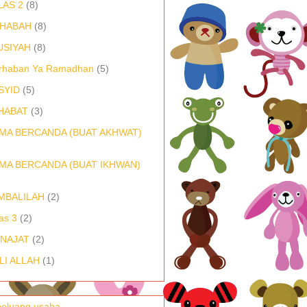
LAS 2
(8)
HABAH
(8)
USIYAH
(8)
rhaban Ya Ramadhan
(5)
SYID
(5)
HABAT
(3)
MA BERCANDA (BUAT AKHWAT)
MA BERCANDA (BUAT IKHWAN)
MBALILAH
(2)
as 3
(2)
NAJAT
(2)
LI ALLAH
(1)