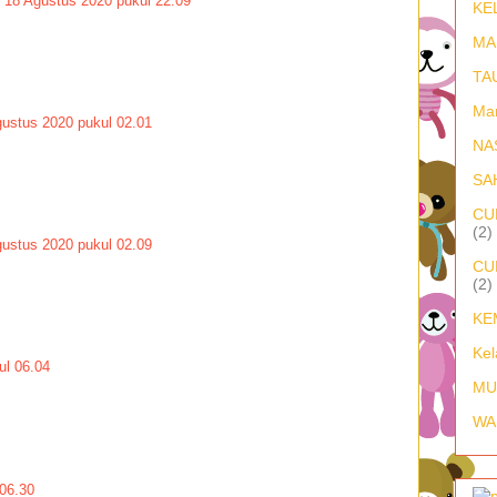
18 Agustus 2020 pukul 22.09
KE
MA
TA
Ma
gustus 2020 pukul 02.01
NA
SA
CU
(2)
gustus 2020 pukul 02.09
CU
(2)
KE
Kel
ul 06.04
MU
WA
06.30