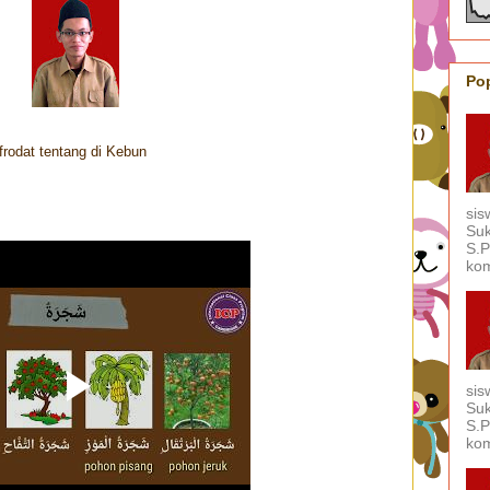
Po
rodat tentang di Kebun
sis
Suk
S.P
kom
sis
Suk
S.P
kom