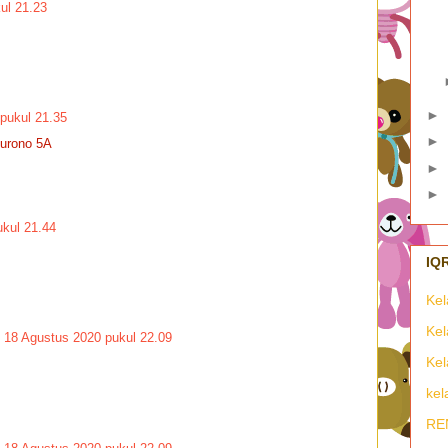
ul 21.23
►
pukul 21.35
►
surono 5A
►
►
kul 21.44
Kel
Kel
18 Agustus 2020 pukul 22.09
Kel
kel
RE