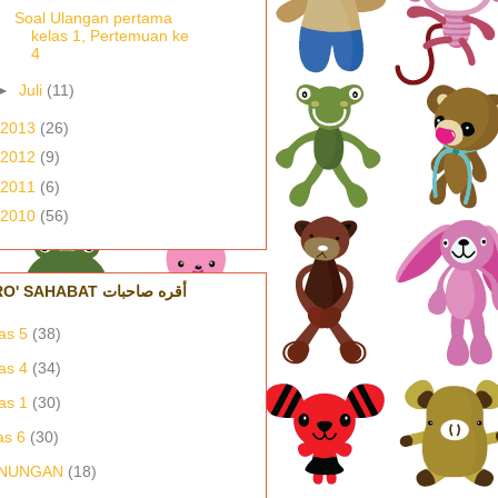
Soal Ulangan pertama
kelas 1, Pertemuan ke
4
►
Juli
(11)
2013
(26)
2012
(9)
2011
(6)
2010
(56)
IQRO' SAHABAT أقره صاحبات
as 5
(38)
as 4
(34)
as 1
(30)
as 6
(30)
NUNGAN
(18)