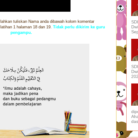
silahkan tuliskan Nama anda dibawah kolom komentar
SDI
Dwi
 latihan 1 halaman 18 dan 19.
Tidak perlu dikirim ke guru
Sep
pengampu.
SDI
Dwi
202
dip
Aha
das