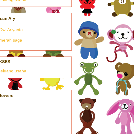
nain Ary
Dwi Ariyanto
merah saga
KSES
llowers