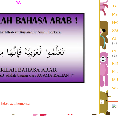
YA
TA
Ma
NA
SA
CU
(2)
CU
(2)
KE
Kel
MU
WA
Tidak ada komentar: