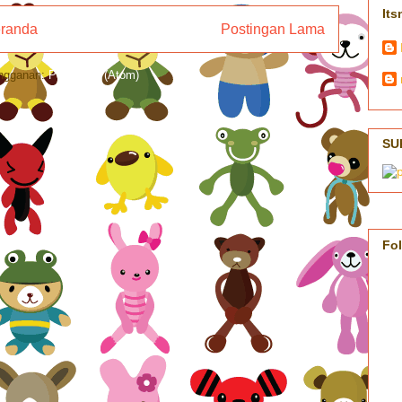
Its
randa
Postingan Lama
ngganan:
Postingan (Atom)
SU
Fo