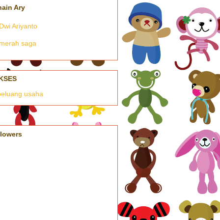
nain Ary
Dwi Ariyanto
merah saga
KSES
llowers