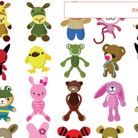
Be
La