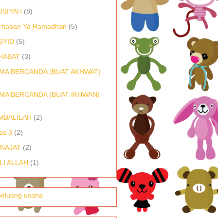
USIYAH
(8)
rhaban Ya Ramadhan
(5)
SYID
(5)
HABAT
(3)
MA BERCANDA (BUAT AKHWAT)
MA BERCANDA (BUAT IKHWAN)
MBALILAH
(2)
as 3
(2)
NAJAT
(2)
LI ALLAH
(1)