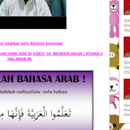
SDI
Dwi
Sep
si silahkan tulis dikolom komentar
AN YANG ADA DI VIDEO YA, MENGERJAKAN LATIHAN 6
HALAMAN 90.
SDI
Dwi
202
dip
Aha
das