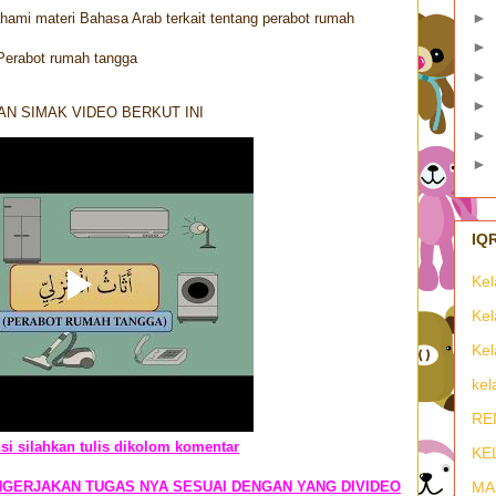
►
mi materi Bahasa Arab terkait tentang perabot rumah
►
Perabot rumah tangga
►
►
AN SIMAK VIDEO BERKUT INI
►
►
Kel
Kel
Kel
kel
RE
si silahkan tulis dikolom komentar
KE
NGERJAKAN TUGAS NYA SESUAI DENGAN YANG DIVIDEO
MA