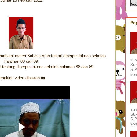
Jumat 18 Februari 2022
Po
ahami materi Bahasa Arab terkait dIperpustakaan sekolah
sis
halaman 88 dan 89
Suk
t tentang diperpustakaan sekolah halaman 88 dan 89
S.P
kom
imaklah video dibawah ini
sis
Suk
S.P
kom