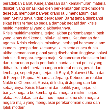
peradaban Barat. Kesejahteraan dan kemakmuran material
(fisikal) yang dihasilkan oleh perkembangan Iptek modern
tersebut, membuat banyak orang lalu mengagumi dan
meniru-niru gaya hidup peradaban Barat tanpa diimbangi
sikap kritis terhadap segala dampak negatif dan krisis
multidimensional yang diakibatkannya.
Krisis multidimensional terjadi akibat perkembangan Iptek
yang lepas dari kendali nilai-nilai moral Ketuhanan dan
agama. Krisis ekologis, misalnya: berbagai bencana alam:
tsunami, gempa dan kacaunya iklim serta cuaca dunia
akibat pemanasan global yang disebabkan tingginya polusi
industri di negara-negara maju. Kehancuran ekosistem laut
dan keracunan pada penduduk pantai akibat polusi yang
diihasilkan oleh pertambangan mineral emas, perak dan
tembaga, seperti yang terjadi di Buyat, Sulawesi Utara dan
di Freeport Papua, Minamata Jepang. Kebocoran reaktor
Nuklir di Chernobil, Rusia, di India, di Jepang dan lain
sebagainya. Krisis Ekonomi dan politik yang terjadi di
banyak negara berkembang dan negara miskin, terjadi
akibat ketidakadilan dan neo-imperialisme oleh negara-
negara maju yang menguasai perekonomian dunia dan
Iptek modern.