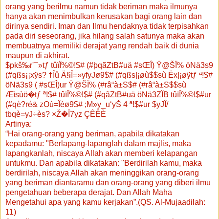
orang yang berilmu namun tidak beriman maka ilmunya
hanya akan menimbulkan kerusakan bagi orang lain dan
dirinya sendiri. Iman dan Ilmu hendaknya tidak terpisahkan
pada diri seseorang, jika hilang salah satunya maka akan
membuatnya memiliki derajat yang rendah baik di dunia
maupun di akhirat.
$pkš‰r'¯»tƒ tûïÏ%©!$# (#þqãZtB#uä #sŒÎ) Ÿ@ŠÏ% öNä3s9
(#qßs¡¡xÿs? †Îû Ä§Î=»yfyJø9$# (#qßs|¡øù$$sù Ëx|¡øÿtƒ ª!$#
öNä3s9 ( #sŒÎ)ur Ÿ@ŠÏ% (#râ“à±S$# (#râ“à±S$$sù
Æìsùö�tƒ ª!$# tûïÏ%©!$# (#qãZtB#uä öNä3ZÏB tûïÏ%©!$#ur
(#qè?ré& zOù=Ïèø9$# ;M»y_u‘yŠ 4 ª!$#ur $yJÎ/
tbqè=yJ÷ès? ×Ž�Î7yz ÇÊÊÈ
Artinya:
“Hai orang-orang yang beriman, apabila dikatakan
kepadamu: "Berlapang-lapanglah dalam majlis, maka
lapangkanlah, niscaya Allah akan memberi kelapangan
untukmu. Dan apabila dikatakan: "Berdirilah kamu, maka
berdirilah, niscaya Allah akan meninggikan orang-orang
yang beriman diantaramu dan orang-orang yang diberi ilmu
pengetahuan beberapa derajat. Dan Allah Maha
Mengetahui apa yang kamu kerjakan”.(QS. Al-Mujaadilah:
11)