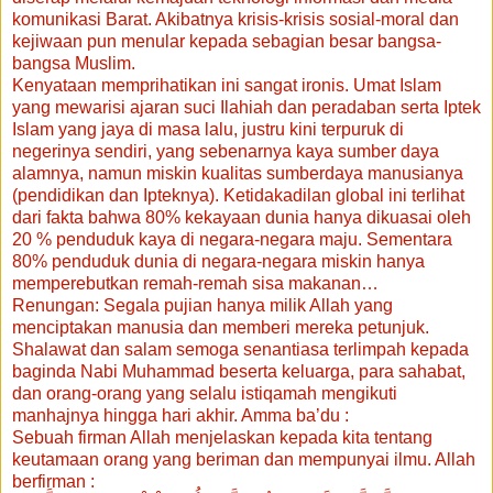
komunikasi Barat. Akibatnya krisis-krisis sosial-moral dan
kejiwaan pun menular kepada sebagian besar bangsa-
bangsa Muslim.
Kenyataan memprihatikan ini sangat ironis. Umat Islam
yang mewarisi ajaran suci Ilahiah dan peradaban serta Iptek
Islam yang jaya di masa lalu, justru kini terpuruk di
negerinya sendiri, yang sebenarnya kaya sumber daya
alamnya, namun miskin kualitas sumberdaya manusianya
(pendidikan dan Ipteknya). Ketidakadilan global ini terlihat
dari fakta bahwa 80% kekayaan dunia hanya dikuasai oleh
20 % penduduk kaya di negara-negara maju. Sementara
80% penduduk dunia di negara-negara miskin hanya
memperebutkan remah-remah sisa makanan…
Renungan: Segala pujian hanya milik Allah yang
menciptakan manusia dan memberi mereka petunjuk.
Shalawat dan salam semoga senantiasa terlimpah kepada
baginda Nabi Muhammad beserta keluarga, para sahabat,
dan orang-orang yang selalu istiqamah mengikuti
manhajnya hingga hari akhir. Amma ba’du :
Sebuah firman Allah menjelaskan kepada kita tentang
keutamaan orang yang beriman dan mempunyai ilmu. Allah
berfirman :