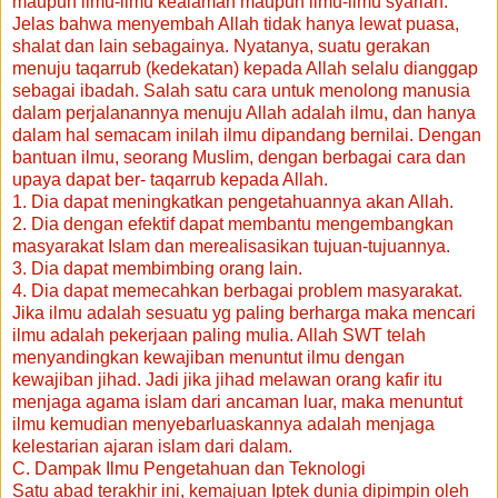
maupun ilmu-ilmu kealaman maupun ilmu-ilmu syariah.
Jelas bahwa menyembah Allah tidak hanya lewat puasa,
shalat dan lain sebagainya. Nyatanya, suatu gerakan
menuju taqarrub (kedekatan) kepada Allah selalu dianggap
sebagai ibadah. Salah satu cara untuk menolong manusia
dalam perjalanannya menuju Allah adalah ilmu, dan hanya
dalam hal semacam inilah ilmu dipandang bernilai. Dengan
bantuan ilmu, seorang Muslim, dengan berbagai cara dan
upaya dapat ber- taqarrub kepada Allah.
1. Dia dapat meningkatkan pengetahuannya akan Allah.
2. Dia dengan efektif dapat membantu mengembangkan
masyarakat Islam dan merealisasikan tujuan-tujuannya.
3. Dia dapat membimbing orang lain.
4. Dia dapat memecahkan berbagai problem masyarakat.
Jika ilmu adalah sesuatu yg paling berharga maka mencari
ilmu adalah pekerjaan paling mulia. Allah SWT telah
menyandingkan kewajiban menuntut ilmu dengan
kewajiban jihad. Jadi jika jihad melawan orang kafir itu
menjaga agama islam dari ancaman luar, maka menuntut
ilmu kemudian menyebarluaskannya adalah menjaga
kelestarian ajaran islam dari dalam.
C. Dampak Ilmu Pengetahuan dan Teknologi
Satu abad terakhir ini, kemajuan Iptek dunia dipimpin oleh