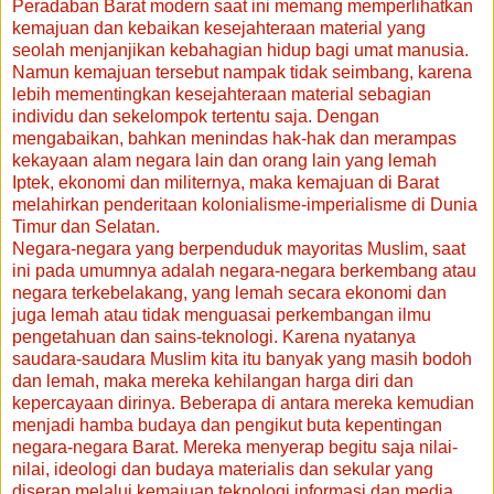
Peradaban Barat modern saat ini memang memperlihatkan
kemajuan dan kebaikan kesejahteraan material yang
seolah menjanjikan kebahagian hidup bagi umat manusia.
Namun kemajuan tersebut nampak tidak seimbang, karena
lebih mementingkan kesejahteraan material sebagian
individu dan sekelompok tertentu saja. Dengan
mengabaikan, bahkan menindas hak-hak dan merampas
kekayaan alam negara lain dan orang lain yang lemah
Iptek, ekonomi dan militernya, maka kemajuan di Barat
melahirkan penderitaan kolonialisme-imperialisme di Dunia
Timur dan Selatan.
Negara-negara yang berpenduduk mayoritas Muslim, saat
ini pada umumnya adalah negara-negara berkembang atau
negara terkebelakang, yang lemah secara ekonomi dan
juga lemah atau tidak menguasai perkembangan ilmu
pengetahuan dan sains-teknologi. Karena nyatanya
saudara-saudara Muslim kita itu banyak yang masih bodoh
dan lemah, maka mereka kehilangan harga diri dan
kepercayaan dirinya. Beberapa di antara mereka kemudian
menjadi hamba budaya dan pengikut buta kepentingan
negara-negara Barat. Mereka menyerap begitu saja nilai-
nilai, ideologi dan budaya materialis dan sekular yang
diserap melalui kemajuan teknologi informasi dan media