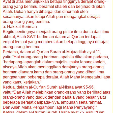
Ayat di atas menunjukkan betapa tingginya derajat orang-
orang yang berilmu, beramal shaleh dan berjihad di jalan
Allah. Bukan hanya dihargai dan dihormati oleh
sesamanya, akan tetapi Allah pun mengangkat derajat
orang-orang yang berilmu.
a. Hakikat Beriman
Begitu pentingnya menjadi orang pintar ilmu dunia dan ilmu
akhirat, Allah SWT berfirman dalam al-Qur’an terdapat
empat tempat yang memberitakan betapa tingginya derajat
orang-orang berilmu.
Pertama, dalam al-Qur’an Surah al-Mujaadilah ayat 11,
yaitu:“Hai orang-orang beriman, apabila dikatakan padamu,
“berlapang-lapanglah dalam majelis, maka lapangkanlah,
niscaya Allah akan meninggikan derajatnya orang-orang
beriman diantara kamu dan orang-orang yang diberi ilmu
pengetahuan beberapa derajat. Allah Maha Mengetahui apa
yang kamu kerjakan.”
Kedua, dalam al-Qur’an Surah al-Nisaa ayat 95-96,
yaitu:“Dan Allah melebihkan orang-orang yang berjihad atas
orang-orang yang duduk dengan pahala yang besar, yaitu
beberapa derajat daripada-Nya, ampunan serta rahmat.
Dan Allah Maha Pengampun lagi Maha Penyayang.”
Ketiga, dalam al-Qur’an Surah Thaha ayat 75, yaitu:“Dan