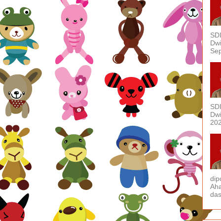
SDI
Dwi
Sep
SDI
Dwi
202
dip
Aha
das