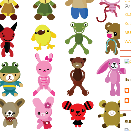
CU
(2)
KE
Kel
MU
WA
Its
SU