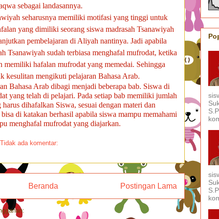
taqwa sebagai landasannya.
wiyah seharusnya memiliki motifasi yang tinggi untuk
afalan yang dimiliki seorang siswa madrasah Tsanawiyah
Po
jutkan pembelajaran di Aliyah nantinya. Jadi apabila
ah Tsanawiyah sudah terbiasa menghafal mufrodat, ketika
h memiliki hafalan mufrodat yang memedai. Sehingga
k kesulitan mengikuti pelajaran Bahasa Arab.
an Bahasa Arab dibagi menjadi beberapa bab. Siswa di
sis
yang telah di pelajari. Pada setiap bab memiliki jumlah
Suk
harus dihafalkan Siswa, sesuai dengan materi dan
S.P
 bisa di katakan berhasil apabila siswa mampu memahami
kom
pu menghafal mufrodat yang diajarkan.
Tidak ada komentar:
sis
Suk
Beranda
Postingan Lama
S.P
kom
ngganan:
Postingan (Atom)