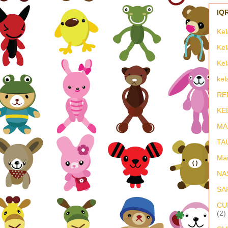
Kel
Kel
Kel
kel
RE
KE
MA
TA
Ma
NA
SA
CU
(2)