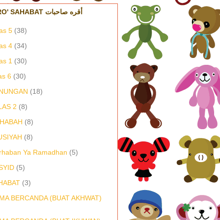
IQRO' SAHABAT أقره صاحبات
as 5
(38)
as 4
(34)
as 1
(30)
as 6
(30)
NUNGAN
(18)
LAS 2
(8)
HABAH
(8)
USIYAH
(8)
rhaban Ya Ramadhan
(5)
SYID
(5)
HABAT
(3)
MA BERCANDA (BUAT AKHWAT)