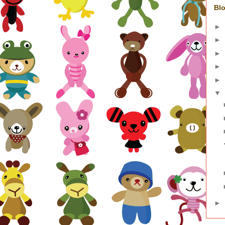
Blo
►
►
►
►
►
▼
►