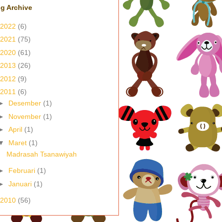
g Archive
2022
(6)
2021
(75)
2020
(61)
2013
(26)
2012
(9)
2011
(6)
►
Desember
(1)
►
November
(1)
►
April
(1)
▼
Maret
(1)
Madrasah Tsanawiyah
►
Februari
(1)
►
Januari
(1)
2010
(56)