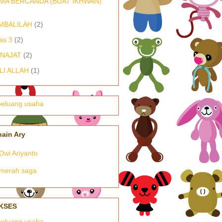
MA BERCANDA (BUAT IKHWAN)
MBALILAH
(2)
as 3
(2)
NAJAT
(2)
LI ALLAH
(1)
nain Ary
Dwi Ariyanto
merah saga
KSES