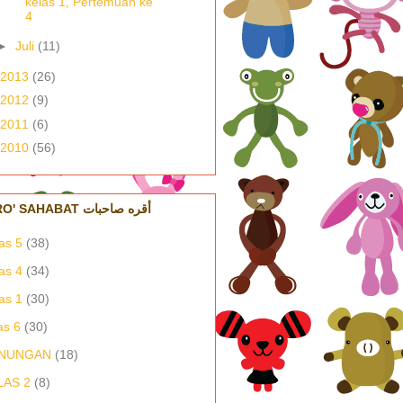
kelas 1, Pertemuan ke
4
►
Juli
(11)
2013
(26)
2012
(9)
2011
(6)
2010
(56)
IQRO' SAHABAT أقره صاحبات
as 5
(38)
as 4
(34)
as 1
(30)
as 6
(30)
NUNGAN
(18)
LAS 2
(8)