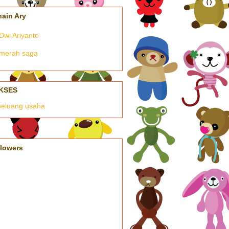
nain Ary
Dwi Ariyanto
merah saga
KSES
llowers