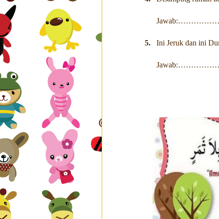
Jawab:………
5.
Ini Jeruk dan ini Du
Jawab:………