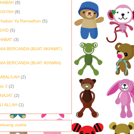
HABAH
(8)
USIYAH
(8)
rhaban Ya Ramadhan
(5)
SYID
(5)
HABAT
(3)
MA BERCANDA (BUAT AKHWAT)
MA BERCANDA (BUAT IKHWAN)
MBALILAH
(2)
as 3
(2)
NAJAT
(2)
LI ALLAH
(1)