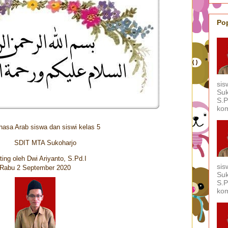
Po
sis
Suk
S.P
kom
hasa Arab siswa dan siswi kelas 5
ukoharjo
ting oleh Dwi Ariyanto, S.Pd.I
sis
Rabu 2 September 2020
Suk
S.P
kom