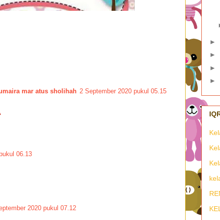
►
►
►
►
umaira mar atus sholihah
2 September 2020 pukul 05.15
A
Kel
Kel
pukul 06.13
Kel
kel
RE
eptember 2020 pukul 07.12
KE