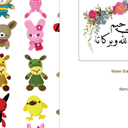
Materi Ba
SDIT MTA S
dipos