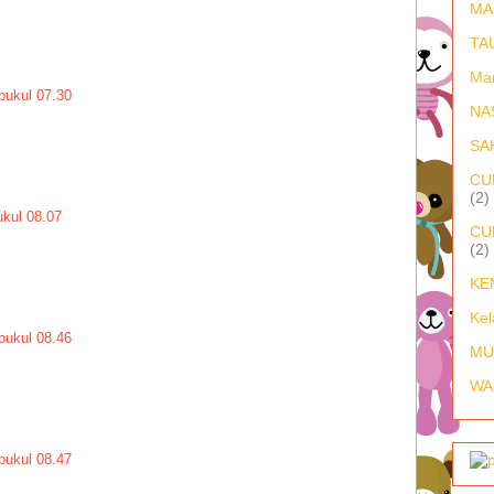
MA
TA
Ma
pukul 07.30
NA
SA
CU
(2)
kul 08.07
CU
(2)
KE
Kel
pukul 08.46
MU
WA
pukul 08.47