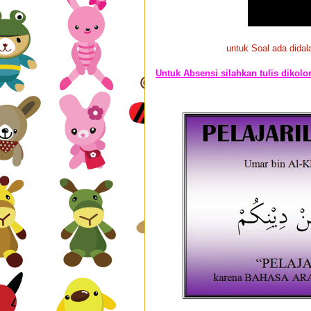
untuk Soal ada didala
Untuk Absensi silahkan tulis dikol