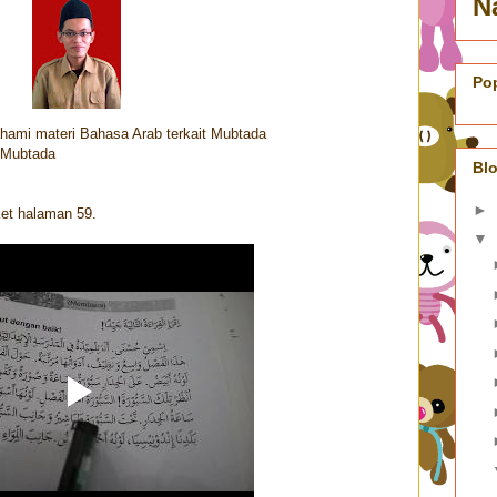
N
Po
ami materi Bahasa Arab terkait Mubtada
 Mubtada
Blo
►
et halaman 59.
▼