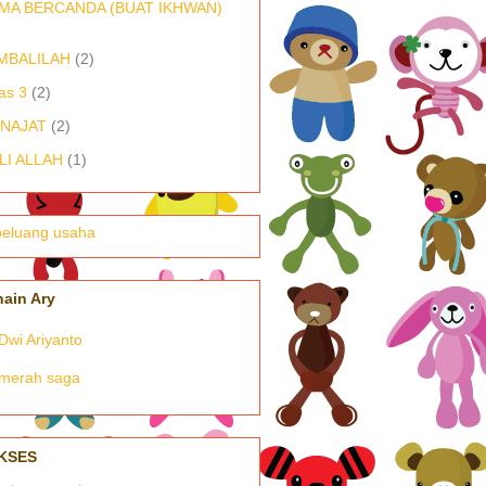
MA BERCANDA (BUAT IKHWAN)
MBALILAH
(2)
as 3
(2)
NAJAT
(2)
LI ALLAH
(1)
nain Ary
Dwi Ariyanto
merah saga
KSES