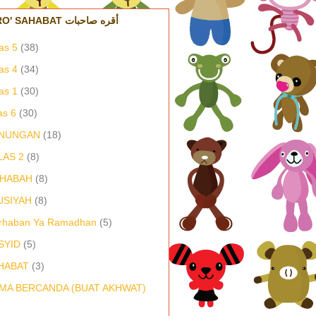
IQRO' SAHABAT أقره صاحبات
as 5
(38)
as 4
(34)
as 1
(30)
as 6
(30)
NUNGAN
(18)
LAS 2
(8)
HABAH
(8)
USIYAH
(8)
rhaban Ya Ramadhan
(5)
SYID
(5)
HABAT
(3)
MA BERCANDA (BUAT AKHWAT)