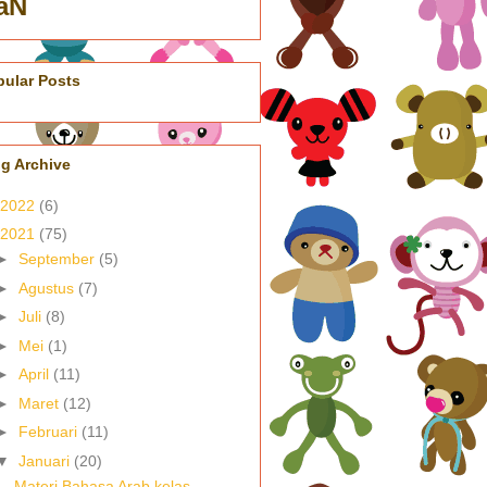
aN
pular Posts
g Archive
2022
(6)
2021
(75)
►
September
(5)
►
Agustus
(7)
►
Juli
(8)
►
Mei
(1)
►
April
(11)
►
Maret
(12)
►
Februari
(11)
▼
Januari
(20)
Materi Bahasa Arab kelas