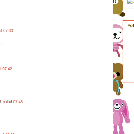
Fo
ul 07.30
A
l 07.42
1 pukul 07.45