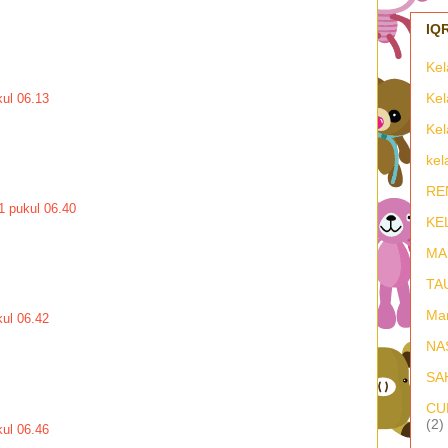
Kel
Kel
kul 06.13
Kel
kel
RE
1 pukul 06.40
KE
MA
TA
Ma
kul 06.42
NA
SA
CU
(2)
kul 06.46