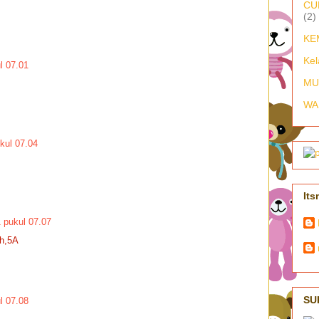
CU
(2)
KE
Kel
l 07.01
MU
WA
kul 07.04
Its
1 pukul 07.07
ah,5A
SU
l 07.08