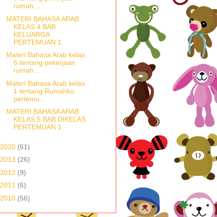
rumah...
MATERI BAHASA ARAB
KELAS 4 BAB
KELUARGA
PERTEMUAN 1
Materi Bahasa Arab kelas
6 tentang pekerjaan
rumah...
Materi Bahasa Arab kelas
1 tentang Rumahku
pertemu...
MATERI BAHASA ARAB
KELAS 5 BAB DIKELAS
PERTEMUAN 1
2020
(61)
2013
(26)
2012
(9)
2011
(6)
2010
(56)