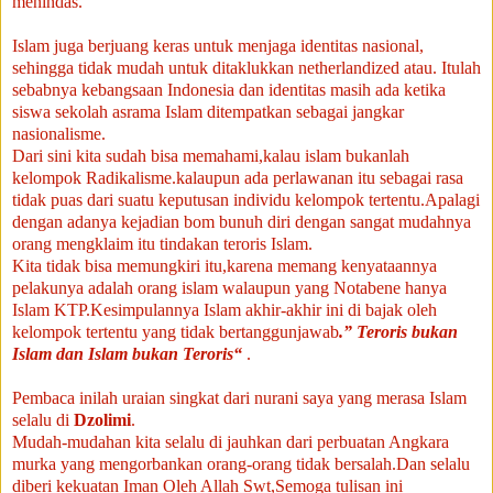
menindas.
Islam juga berjuang keras untuk menjaga identitas nasional,
sehingga tidak mudah untuk ditaklukkan netherlandized atau.
Itulah
sebabnya kebangsaan Indonesia dan identitas masih ada ketika
siswa sekolah asrama Islam ditempatkan sebagai jangkar
nasionalisme.
Dari sini kita sudah bisa memahami,kalau islam bukanlah
kelompok Radikalisme.kalaupun ada perlawanan itu sebagai rasa
tidak puas dari suatu keputusan individu kelompok tertentu.Apalagi
dengan adanya kejadian bom bunuh diri dengan sangat mudahnya
orang mengklaim itu tindakan teroris Islam.
Kita tidak bisa memungkiri itu,karena memang kenyataannya
pelakunya adalah orang islam walaupun yang Notabene hanya
Islam KTP.Kesimpulannya Islam akhir-akhir ini di bajak oleh
kelompok tertentu yang tidak bertanggunjawab
.” Teroris bukan
Islam dan Islam bukan Teroris“
.
Pembaca inilah uraian singkat dari nurani saya yang merasa Islam
selalu di
Dzolimi
.
Mudah-mudahan kita selalu di jauhkan dari perbuatan Angkara
murka yang mengorbankan orang-orang tidak bersalah.Dan selalu
diberi kekuatan Iman Oleh Allah Swt,Semoga tulisan ini