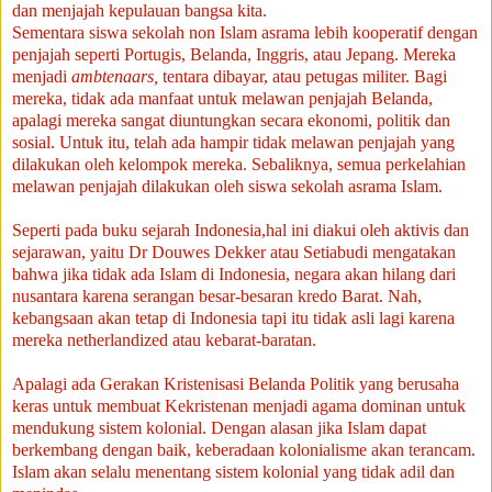
dan menjajah kepulauan bangsa kita.
Sementara siswa sekolah non Islam asrama lebih kooperatif dengan
penjajah seperti Portugis, Belanda, Inggris, atau Jepang.
Mereka
menjadi
ambtenaars,
tentara dibayar, atau petugas militer.
Bagi
mereka, tidak ada manfaat untuk melawan penjajah Belanda,
apalagi mereka sangat diuntungkan secara ekonomi, politik dan
sosial.
Untuk itu, telah ada hampir tidak melawan penjajah yang
dilakukan oleh kelompok mereka.
Sebaliknya, semua perkelahian
melawan penjajah dilakukan oleh siswa sekolah asrama Islam.
Seperti pada buku sejarah Indonesia,hal ini diakui oleh aktivis dan
sejarawan, yaitu Dr Douwes Dekker atau Setiabudi mengatakan
bahwa jika tidak ada Islam di Indonesia, negara akan hilang dari
nusantara karena serangan besar-besaran kredo Barat.
Nah,
kebangsaan akan tetap di Indonesia tapi itu tidak asli lagi karena
mereka netherlandized atau kebarat-baratan.
Apalagi ada Gerakan Kristenisasi Belanda Politik yang berusaha
keras untuk membuat Kekristenan menjadi agama dominan untuk
mendukung sistem kolonial.
Dengan alasan jika Islam dapat
berkembang dengan baik, keberadaan kolonialisme akan terancam.
Islam akan selalu menentang sistem kolonial yang tidak adil dan