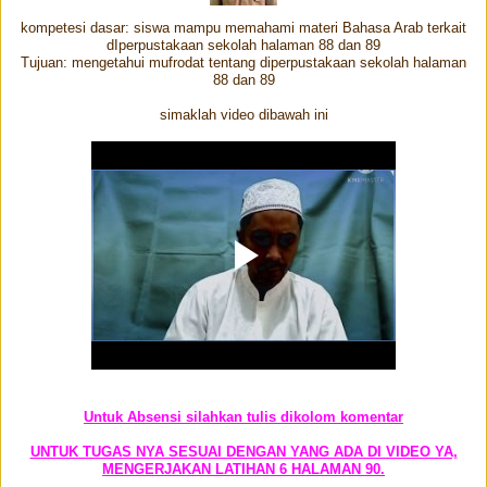
kompetesi dasar: siswa mampu memahami materi Bahasa Arab terkait
dIperpustakaan sekolah halaman 88 dan 89
Tujuan: mengetahui mufrodat tentang diperpustakaan sekolah halaman
88 dan 89
simaklah video dibawah ini
Untuk Absensi silahkan tulis dikolom komentar
UNTUK TUGAS NYA SESUAI DENGAN YANG ADA DI VIDEO YA,
MENGERJAKAN LATIHAN 6 HALAMAN 90.