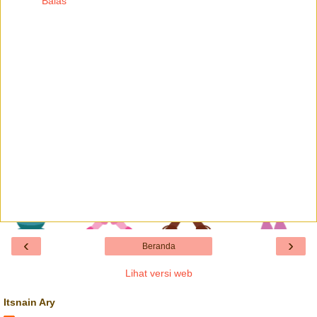
Balas
‹
›
Beranda
Lihat versi web
Itsnain Ary