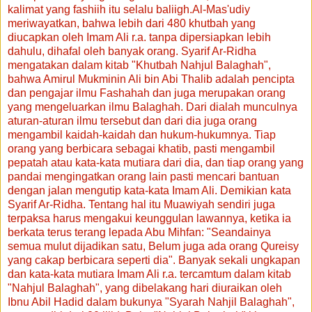
kalimat yang fashiih itu selalu baliigh.Al-Mas'udiy
meriwayatkan, bahwa lebih dari 480 khutbah yang
diucapkan oleh Imam Ali r.a. tanpa dipersiapkan lebih
dahulu, dihafal oleh banyak orang. Syarif Ar-Ridha
mengatakan dalam kitab "Khutbah Nahjul Balaghah",
bahwa Amirul Mukminin Ali bin Abi Thalib adalah pencipta
dan pengajar ilmu Fashahah dan juga merupakan orang
yang mengeluarkan ilmu Balaghah. Dari dialah munculnya
aturan-aturan ilmu tersebut dan dari dia juga orang
mengambil kaidah-kaidah dan hukum-hukumnya. Tiap
orang yang berbicara sebagai khatib, pasti mengambil
pepatah atau kata-kata mutiara dari dia, dan tiap orang yang
pandai mengingatkan orang lain pasti mencari bantuan
dengan jalan mengutip kata-kata Imam Ali. Demikian kata
Syarif Ar-Ridha. Tentang hal itu Muawiyah sendiri juga
terpaksa harus mengakui keunggulan lawannya, ketika ia
berkata terus terang lepada Abu Mihfan: "Seandainya
semua mulut dijadikan satu, Belum juga ada orang Qureisy
yang cakap berbicara seperti dia". Banyak sekali ungkapan
dan kata-kata mutiara Imam Ali r.a. tercamtum dalam kitab
"Nahjul Balaghah", yang dibelakang hari diuraikan oleh
Ibnu Abil Hadid dalam bukunya "Syarah Nahjil Balaghah",