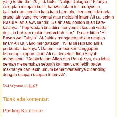
yang terdiri dari 20 jilid. Buku "Nahjul Balaghah" kiranya
cukuplah menjadi bukti, bahwa dalam hal menyusun
kalimat dan memilih kata-kata bermutu, memang tidak ada
orang lain yang menyamai atau melebihi Imam Ali r.a. selain
Rasul Allah s.a.w. sendiri. Salah satu contoh ialah kata-
katanya: "Tiap wadah bila diisi menyempit kecuali wadah
ilmu, ia bahkan makin bertambah luas". Dalam kitab "Al-
Bayan wat Tabyin", Al-Jahidz mengetengahkan ucapan
Imam Ali r.a. yang mengatakan: "Nilai seseorang ahila
perbuatan baiknya". Dalam memberikan tanggapan
terhadap ucapan Imam Ali r.a. tersebut, Ibnu Aisyah
mengatkan: "Selain kalam Allah dan Rasul-Nya, aku tidak
pernah menemukan sebuah kalimat yang lebih padat
maknanya dan lebih umum kemamfaatannya dibanding
dengan ucapan-ucapan Imam Ali".
Dwi Ariyanto
di
11.03
Tidak ada komentar:
Posting Komentar