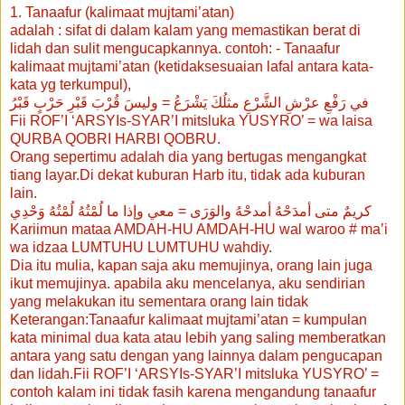
1. Tanaafur (kalimaat mujtami’atan)
adalah : sifat di dalam kalam yang memastikan berat di
lidah dan sulit mengucapkannya. contoh: - Tanaafur
kalimaat mujtami’atan (ketidaksesuaian lafal antara kata-
kata yg terkumpul),
في رَفْعِ عرْشِ الشَّرْعِ مثلُكَ يَشْرَعُ = وليسَ قُرْبَ قَبْرِ حَرْبٍ قَبْرُ
Fii ROF’I ‘ARSYIs-SYAR’I mitsluka YUSYRO’ = wa laisa
QURBA QOBRI HARBI QOBRU.
Orang sepertimu adalah dia yang bertugas mengangkat
tiang layar.Di dekat kuburan Harb itu, tidak ada kuburan
lain.
كريمٌ متى أمدَحْهُ أمدحْهُ والوَرَى = معي وإذا ما لُمْتُهُ لُمْتُهُ وَحْدِي
Kariimun mataa AMDAH-HU AMDAH-HU wal waroo # ma’i
wa idzaa LUMTUHU LUMTUHU wahdiy.
Dia itu mulia, kapan saja aku memujinya, orang lain juga
ikut memujinya. apabila aku mencelanya, aku sendirian
yang melakukan itu sementara orang lain tidak
Keterangan:Tanaafur kalimaat mujtami’atan = kumpulan
kata minimal dua kata atau lebih yang saling memberatkan
antara yang satu dengan yang lainnya dalam pengucapan
dan lidah.Fii ROF’I ‘ARSYIs-SYAR’I mitsluka YUSYRO’ =
contoh kalam ini tidak fasih karena mengandung tanaafur