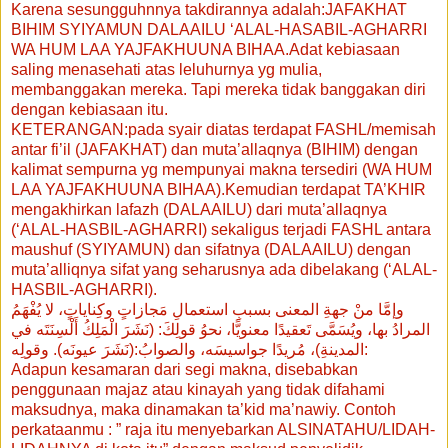
Karena sesungguhnnya takdirannya adalah:JAFAKHAT
BIHIM SYIYAMUN DALAAILU ‘ALAL-HASABIL-AGHARRI
WA HUM LAA YAJFAKHUUNA BIHAA.Adat kebiasaan
saling menasehati atas leluhurnya yg mulia,
membanggakan mereka. Tapi mereka tidak banggakan diri
dengan kebiasaan itu.
KETERANGAN:pada syair diatas terdapat FASHL/memisah
antar fi’il (JAFAKHAT) dan muta’allaqnya (BIHIM) dengan
kalimat sempurna yg mempunyai makna tersediri (WA HUM
LAA YAJFAKHUUNA BIHAA).Kemudian terdapat TA’KHIR
mengakhirkan lafazh (DALAAILU) dari muta’allaqnya
(‘ALAL-HASBIL-AGHARRI) sekaligus terjadi FASHL antara
maushuf (SYIYAMUN) dan sifatnya (DALAAILU) dengan
muta’alliqnya sifat yang seharusnya ada dibelakang (‘ALAL-
HASBIL-AGHARRI).
وإمَّا منْ جهةِ المعنى بسببِ استعمالِ مَجازاتٍ وكِناياتٍ، لا يُفْهَمُ
المرادُ بها، ويُسَمَّى تَعقيدًا معنويًّا، نحوُ قولِكَ: (نَشَرَ الْمَلِكُ أَلْسِنَتَه في
المدينةِ)، مُريدًا جواسيسَه، والصوابُ:(نَشَرَ عيونَه). وقولِه:
Adapun kesamaran dari segi makna, disebabkan
penggunaan majaz atau kinayah yang tidak difahami
maksudnya, maka dinamakan ta’kid ma’nawiy. Contoh
perkataanmu : ” raja itu menyebarkan ALSINATAHU/LIDAH-