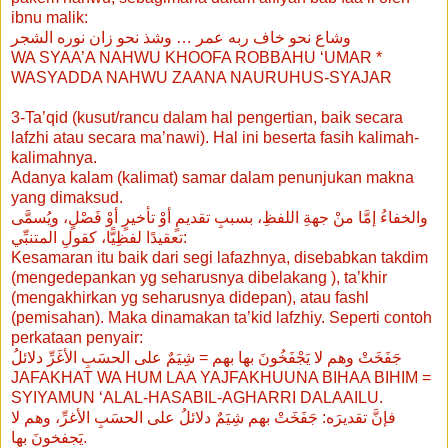
ibnu malik:
وشاع نحو خاف ربه عمر … وشذ نحو زان نوره الشجر
WA SYAA’A NAHWU KHOOFA ROBBAHU ‘UMAR *
WASYADDA NAHWU ZAANA NAURUHUS-SYAJAR
3-Ta’qid (kusut/rancu dalam hal pengertian, baik secara
lafzhi atau secara ma’nawi). Hal ini beserta fasih kalimah-
kalimahnya.
Adanya kalam (kalimat) samar dalam penunjukan makna
yang dimaksud.
والخفاءُ إمَّا منْ جهةِ اللفظِ، بسببِ تقديمٍ أوْ تأخيرٍ أوْ فَصْلٍ، ويُسمَّى
تعقيدًا لفظِيًّا، كقولِ المتنبِّي:
Kesamaran itu baik dari segi lafazhnya, disebabkan takdim
(mengedepankan yg seharusnya dibelakang ), ta’khir
(mengakhirkan yg seharusnya didepan), atau fashl
(pemisahan). Maka dinamakan ta’kid lafzhiy. Seperti contoh
perkataan penyair:
جَفَخَتْ وهم لا يَجْفَخُونَ بها بهم = شِيَمٌ على الحسَبِ الأغَرِّ دلائلُ
JAFAKHAT WA HUM LAA YAJFAKHUUNA BIHAA BIHIM =
SYIYAMUN ‘ALAL-HASABIL-AGHARRI DALAAILU.
فإنَّ تقديرَه: جَفَخَتْ بهم شِيَمٌ دلائلُ على الحسَبِ الأغرِّ، وهم لا
يَجفخونَ بها.