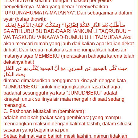
LIDAHNYA di kota itu” dengan maksud penyelidik-
penyelidiknya. Maka yang benar ” menyebarkan
‘UYUUNAHU/MATA-MATANYA”. Dan sebagaimana dalam
syair (bahar thowil):
سَأَطْلُبُ بُعْدَ الدَّارِ عَنْكُمْ لِتَقْرُبُوا * وَتَسْكُبُ عَيْنَايَ الدُّمُوعَ لِتَجْمُدا
SA ATHLUBU BU’DAD-DAARI ‘ANKUM LI TAQRUBUU =
WA TASKUBU ‘AINAAYAD-DUMUU’U LI TAJMUDAA.Aku
akan mencari rumah yang jauh dari kalian agar kalian dekat
di hati. Dan kedua mataku akan menumpahkan habis air
matanya agar MEMBEKU (merasakan bahagia karena telah
dekatnya hati)
حيث كَنَّى بالجمودِ عن السرورِ، معَ أنَّ الجمودَ يُكَنَّى بهِ عن البُخْلِ
وقتَ البكاءِ
dimana dimaksudkan penggunaan kinayah dengan kata
“JUMUD/BEKU” untuk mengungkapkan rasa bahagia,
padahal sesungguhnya kata “JUMUD/BEKU” adalah
kinayah untuk sulitnya air mata mengalir di saat sedang
menangis.
C. Fashohan Mutakallim (pembicara) :
adalah malakah (bakat sang pembicara) yang mampu
menuangkan maksud dengan kalimat fashih, dalam situasi
sasaran yang bagaimana pun.
Setiap kalimat yang baliigh mesti fashiih, namun tidaklah