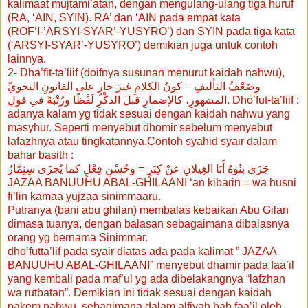
kalimaat mujtami’atan, dengan mengulang-ulang tiga huruf
(RA, ‘AIN, SYIN). RA’ dan ‘AIN pada empat kata
(ROF’I-’ARSYI-SYAR’-YUSYRO’) dan SYIN pada tiga kata
(‘ARSYI-SYAR’-YUSYRO’) demikian juga untuk contoh
lainnya.
2- Dha’fit-ta’liif (doifnya susunan menurut kaidah nahwu),
وضَعْفُ التأليفِ – كونُ الكلامِ غيرَ جارٍ على القانونِ النحويِّ
المشهورِ، كالإضمارِ قبلَ الذكْرِ لَفْظًا ورُتْبَةً في قولِ. Dho’fut-ta’liif :
adanya kalam yg tidak sesuai dengan kaidah nahwu yang
masyhur. Seperti menyebut dhomir sebelum menyebut
lafazhnya atau tingkatannya.Contoh syahid syair dalam
bahar basith :
جَزَى بنُوهُ أَبَا الغِيلانِ عنْ كِبَرٍ = وحُسْنِ فِعْلٍ كما يُجزَى سِنِمَّارُ
JAZAA BANUUHU ABAL-GHILAANI ‘an kibarin = wa husni
fi’lin kamaa yujzaa sinimmaaru.
Putranya (bani abu ghilan) membalas kebaikan Abu Gilan
dimasa tuanya, dengan balasan sebagaimana dibalasnya
orang yg bernama Sinimmar.
dho’futta’lif pada syair diatas ada pada kalimat ” JAZAA
BANUUHU ABAL-GHILAANI” menyebut dhamir pada faa’il
yang kembali pada maf’ul yg ada dibelakangnya “lafzhan
wa rutbatan”. Demikian ini tidak sesuai dengan kaidah
pakem nahwu, sebagimana dalam alfiyah bab faa’il oleh