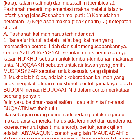
(kata), kalam (kalimat) dan mutakallim (pembicara).
Fashahah merarti implementasi makna melalui lafazh-
lafazh yang jelas.Fashahah meliputi : 1) Kemudahan
pelafalan. 2) Kejelasan makna (tidak gharib). 3) Ketepatan
sharaf.
A. Fashahah kalimah harus terhindar dari:
1. Tanaafur Huruf, adalah : sifat bagi kalimah yang
memastikan berat di lidah dan sulit mengucapankannya.
contoh AZH-ZHASYSYAH sebutan untuk permukaan yg
kasar, HU’KHU’ sebutan untuk tumbuh-tumbuhan makanan
unta, NUQQAAKH sebutan untuk air tawan yang jernih,
MUSTASYZAR sebutan untuk sesuatu yang dipintal
2. Mukhalafah Qias, adalah : keberadaan kalimah yang
tidak mengikuti aturan ilmu shorof. contoh jamaknya lafazh
BUUQIN menjadi BUUQAATIN didalam contoh perkataan
seorang penyair:
fa in yaku ba’dhun-naasi saifan li daulatin ¤ fa fin-naasi
BUQAATIN wa thobuulu
jika sebagian orang itu menjadi pedang untuk negara ¤
maka diantara mereka harus ada terompet dan genderang.
karena menurut qias (ilmu shorof), bentuk jamak qillah
adalah “ABWAAQUN”. contoh yang lain “MAUDADAH” di