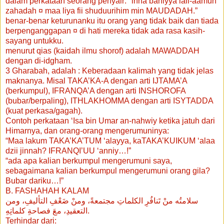
dalam perkataan seorang penyair: "inna baniyya lali-aamun
zahadah ¤ maa liya fii shuduurihim min MAUDADAH.”
benar-benar keturunanku itu orang yang tidak baik dan tiada
berpenganggapan ¤ di hati mereka tidak ada rasa kasih-
sayang untukku.
menurut qias (kaidah ilmu shorof) adalah MAWADDAH
dengan di-idgham.
3 Gharabah, adalah : Keberadaan kalimah yang tidak jelas
maknanya. Misal TAKA’KA-A dengan arti IJTAMA’A
(berkumpul), IFRANQA’A dengan arti INSHOROFA
(bubar/berpaling), ITHLAKHOMMA dengan arti ISYTADDA
(kuat perkasa/gagah).
Contoh perkataan ‘Isa bin Umar an-nahwiy ketika jatuh dari
Himarnya, dan orang-orang mengerumuninya:
“Maa lakum TAKA’KA’TUM ‘alayya, kaTAKA’KUIKUM ‘alaa
dzii jinnah? IFRANQI’UU ‘anniy…!”
“ada apa kalian berkumpul mengerumuni saya,
sebagaimana kalian berkumpul mengerumuni orang gila?
Bubar dariku…!”
B. FASHAHAH KALAM
سلامتُه منْ تَنافُرِ الكلماتِ مجتمعةً، ومنْ ضَعْفِ التأليفِ، ومن
التعقيدِ، معَ فصاحةِ كلماتِهِ.
Terhindar dari: