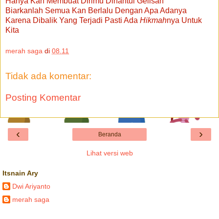
Hanya Kan Membuat Dirimu Dihantui Gelisah
Biarkanlah Semua Kan Berlalu Dengan Apa Adanya
Karena Dibalik Yang Terjadi Pasti Ada
Hikmah
nya Untuk
Kita
merah saga
di
08.11
Tidak ada komentar:
Posting Komentar
‹
›
Beranda
Lihat versi web
Itsnain Ary
Dwi Ariyanto
merah saga